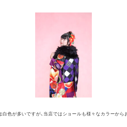
LINEでお問い合わせ
レンタルプラン
袴レンタルプラン
来店予約
式レンタルプラン
撮影プラン
袴撮影プラン
式袴撮影プラン
〒769-0202
香川県綾歌郡宇多津町浜二番丁12-1
振プラン
営業日 :10:00～18:00
定休日 : 毎水曜日 第2・4火曜日
ォメーション
香川県/ 高松市/ 丸亀市/ 坂出市/ 善通
県外からのお客さまにもご来店いた
らせ一覧
0877-56-7377
グ一覧
は白色が多いですが、当店ではショールも様々なカラーから
TEL:
Bカタログ