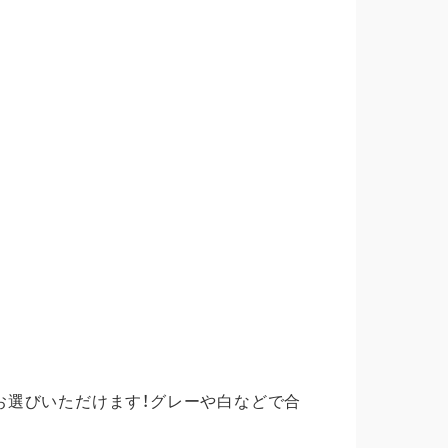
寺市/ 観音寺市/ さぬき市/ 東かがわ市/ 三豊市/
だいてます。
お選びいただけます！グレーや白などで合