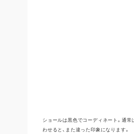
すべて
振袖
レンタルプラン
紋付
写真だけの成人式
卒業
振袖
卒業式袴
紋付
すべて
卒業
レンタルプラン
ママ
写真だけの卒業式
インフ
紋付袴
お知
すべて
ブロ
レンタルプラン
ショールは黒色でコーディネート。通常
わせると、また違った印象になります。
WE
写真だけの成人式