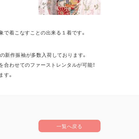
LINEでお問い合わせ
レンタルプラン
袴レンタルプラン
象で着こなすことの出来る１着です。
来店予約
式レンタルプラン
スメの新作振袖が多数入荷しております。
撮影プラン
を合わせてのファーストレンタルが可能！
袴撮影プラン
ます。
式袴撮影プラン
〒769-0202
香川県綾歌郡宇多津町浜二番丁12-1
振プラン
営業日 :10:00～18:00
定休日 : 毎水曜日 第2・4火曜日
ォメーション
香川県/ 高松市/ 丸亀市/ 坂出市/ 善通
県外からのお客さまにもご来店いた
らせ一覧
一覧へ戻る
0877-56-7377
グ一覧
TEL: