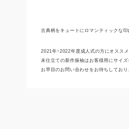
振袖
プラン
すべて
振袖
レンタルプラン
紋付
古典柄をキュートにロマンティックな印
写真だけの成人式
卒業
2021年・2022年度成人式の方にオス
振袖
卒業式袴
未仕立ての新作振袖はお客様用にサイズ
紋付
すべて
お早目のお問い合わせをお待ちしており
卒業
レンタルプラン
ママ
写真だけの卒業式
インフ
紋付袴
お知
すべて
ブロ
レンタルプラン