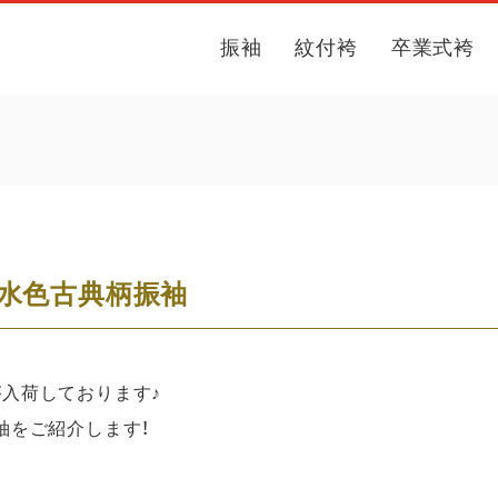
振袖
紋付袴
卒業式袴
水色古典柄振袖
が入荷しております♪
袖をご紹介します！