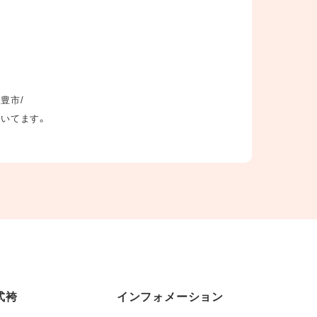
三豊市/
だいてます。
式袴
インフォメーション