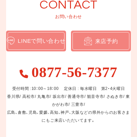
CONTACT
ブログ一覧
お問い合わせ
WEBカタログ
LINEで問い合わせ
来店予約
LINEでお問い合わせ
0877-56-7377
来店予約
受付時間 :10：00～18：00 定休日 : 毎水曜日 第2・4火曜日
香川県/ 高松市/ 丸亀市/ 坂出市/ 善通寺市/ 観音寺市/ さぬき市/ 東
かがわ市/ 三豊市/
広島、倉敷、児島、愛媛、高知、神戸、大阪などの県外からのお客さま
〒769-0202
香川県綾歌郡宇多津町浜二番丁12-1
にもご来店いただいてます。
営業日 :10:00～18:00
定休日 : 毎水曜日 第2・4火曜日