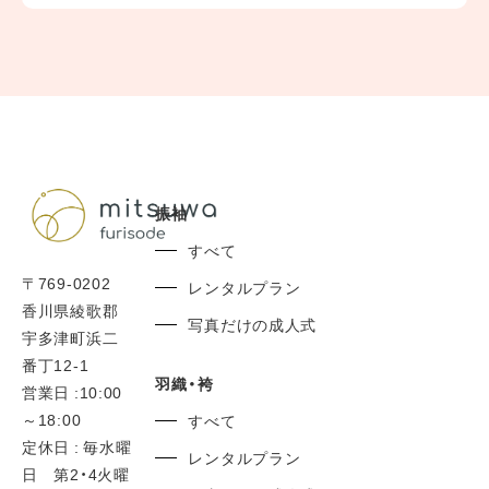
香川県/ 高松市/ 丸亀市/ 坂出市/ 善通寺市/ 観音寺市/ さぬき
市/ 東かがわ市/ 三豊市/
県外からのお客さまにもご来店いただいてます。
0877-56-7377
TEL:
振袖
すべて
〒769-0202
レンタルプラン
香川県綾歌郡
写真だけの成人式
宇多津町浜二
番丁12-1
羽織・袴
営業日 :10:00
～18:00
すべて
定休日 : 毎水曜
レンタルプラン
日 第2・4火曜