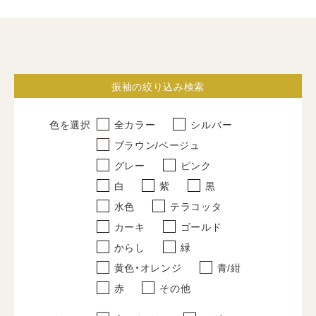
振袖
すべて
振袖の絞り込み検索
レンタルプラン
写真だけの成人式
色を選択
全カラー
シルバー
ブラウン/ベージュ
卒業式袴
グレー
ピンク
すべて
白
紫
黒
レンタルプラン
水色
テラコッタ
カーキ
ゴールド
写真だけの卒業式
からし
緑
紋付袴
黄色・オレンジ
青/紺
赤
その他
すべて
レンタルプラン