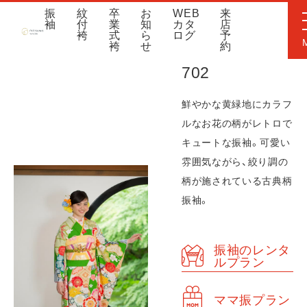
振
紋
卒
お
WEB
来
袖
付
業
知
カタ
店
袴
式
ら
ログ
予
袴
せ
約
702
鮮やかな黄緑地にカラフ
ルなお花の柄がレトロで
キュートな振袖。可愛い
雰囲気ながら、絞り調の
柄が施されている古典柄
振袖。
振袖のレンタ
ルプラン
ママ振プラン