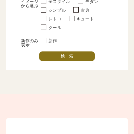
イメージ
全スタイル
モダン
から選ぶ
シンプル
古典
写真だけの成人式
レトロ
キュート
プラン
クール
振袖レンタルプラン
新作のみ
新作
表示
紋付袴レンタルプラン
卒業式レンタルプラン
振袖撮影プラン
紋付袴撮影プラン
卒業式袴撮影プラン
ママ振プラン
インフォメーション
お知らせ一覧