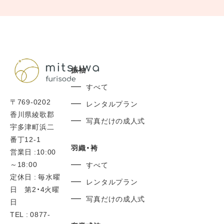
市/ 東かがわ市/ 三豊市/
県外からのお客さまにもご来店いただいてます。
0877-56-7377
TEL:
振袖
すべて
〒769-0202
レンタルプラン
香川県綾歌郡
写真だけの成人式
宇多津町浜二
番丁12-1
羽織・袴
営業日 :10:00
～18:00
すべて
定休日 : 毎水曜
レンタルプラン
日 第2・4火曜
写真だけの成人式
日
TEL : 0877-