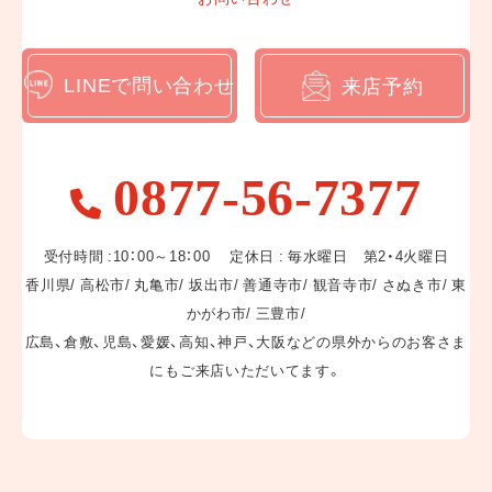
WEBカタログ
LINEで問い合わせ
来店予約
LINEでお問い合わせ
0877-56-7377
来店予約
受付時間 :10：00～18：00 定休日 : 毎水曜日 第2・4火曜日
香川県/ 高松市/ 丸亀市/ 坂出市/ 善通寺市/ 観音寺市/ さぬき市/ 東
かがわ市/ 三豊市/
広島、倉敷、児島、愛媛、高知、神戸、大阪などの県外からのお客さま
にもご来店いただいてます。
〒769-0202
香川県綾歌郡宇多津町浜二番丁12-1
営業日 :10:00～18:00
定休日 : 毎水曜日 第2・4火曜日
香川県/ 高松市/ 丸亀市/ 坂出市/ 善通寺市/ 観音寺市/ さぬき