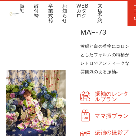
振
紋
卒
お
WEB
来
袖
付
業
知
カタ
店
袴
式
ら
ログ
予
袴
せ
約
MAF-73
黄緑と白の着物にコロン
としたフォルムの梅柄が
レトロでアンティークな
雰囲気のある振袖。
振袖のレンタ
ルプラン
ママ振プラン
振袖の撮影プ