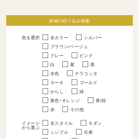
振袖
すべて
振袖の絞り込み検索
レンタルプラン
色を選択
全カラー
シルバー
写真だけの成人式
ブラウン/ベージュ
グレー
ピンク
卒業式袴
白
紫
黒
すべて
水色
テラコッタ
レンタルプラン
カーキ
ゴールド
からし
緑
写真だけの卒業式
黄色・オレンジ
青/紺
紋付袴
赤
その他
すべて
イメージ
全スタイル
モダン
から選ぶ
レンタルプラン
シンプル
古典