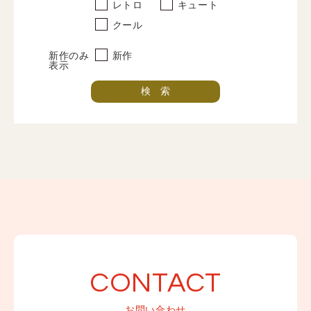
レトロ
キュート
写真だけの成人式
クール
プラン
新作のみ
新作
振袖レンタルプラン
表示
紋付袴レンタルプラン
卒業式レンタルプラン
振袖撮影プラン
紋付袴撮影プラン
卒業式袴撮影プラン
ママ振プラン
インフォメーション
CONTACT
お知らせ一覧
お問い合わせ
ブログ一覧