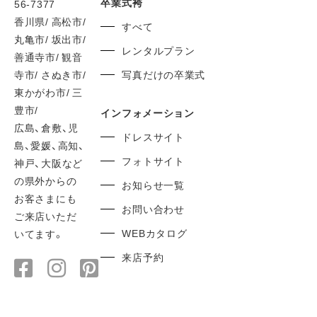
卒業式袴
56-7377
香川県/ 高松市/
すべて
丸亀市/ 坂出市/
レンタルプラン
善通寺市/ 観音
寺市/ さぬき市/
写真だけの卒業式
東かがわ市/ 三
豊市/
インフォメーション
広島、倉敷、児
ドレスサイト
島、愛媛、高知、
フォトサイト
神戸、大阪など
の県外からの
お知らせ一覧
お客さまにも
お問い合わせ
ご来店いただ
WEBカタログ
いてます。
来店予約