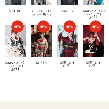
NAT001
GF-71(フロ
Ca-037
Marvelous（マ
ッキーモカ)
ーベラス）
3085
NEW
NEW
NEW
NEW
Marvelous（マ
詩羽_UH-
詩羽_UH-
M-313
ーベラス）
0548
0448
3075