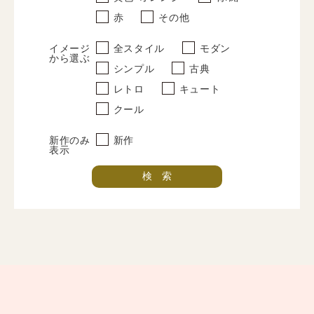
赤
その他
レンタルプラン
イメージ
全スタイル
モダン
写真だけの成人式
から選ぶ
シンプル
古典
プラン
レトロ
キュート
クール
振袖レンタルプラン
紋付袴レンタルプラン
新作のみ
新作
表示
卒業式レンタルプラン
振袖撮影プラン
紋付袴撮影プラン
卒業式袴撮影プラン
ママ振プラン
インフォメーション