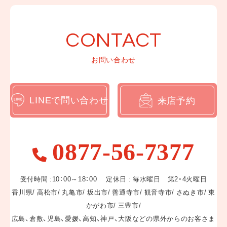
お知らせ一覧
ブログ一覧
CONTACT
WEBカタログ
お問い合わせ
LINEでお問い合わせ
LINEで問い合わせ
来店予約
来店予約
0877-56-7377
受付時間 :10：00～18：00 定休日 : 毎水曜日 第2・4火曜日
香川県/ 高松市/ 丸亀市/ 坂出市/ 善通寺市/ 観音寺市/ さぬき市/ 東
かがわ市/ 三豊市/
〒769-0202
香川県綾歌郡宇多津町浜二番丁12-1
広島、倉敷、児島、愛媛、高知、神戸、大阪などの県外からのお客さま