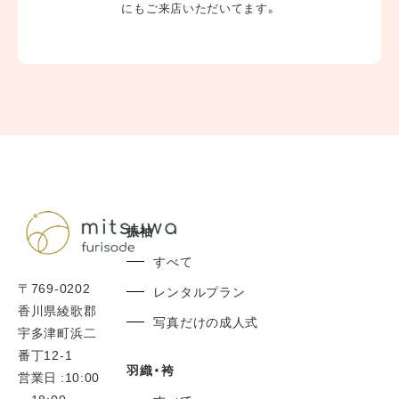
営業日 :10:00～18:00
にもご来店いただいてます。
定休日 : 毎水曜日 第2・4火曜日
香川県/ 高松市/ 丸亀市/ 坂出市/ 善通寺市/ 観音寺市/ さぬき
市/ 東かがわ市/ 三豊市/
県外からのお客さまにもご来店いただいてます。
0877-56-7377
TEL:
振袖
すべて
〒769-0202
レンタルプラン
香川県綾歌郡
写真だけの成人式
宇多津町浜二
番丁12-1
羽織・袴
営業日 :10:00
～18:00