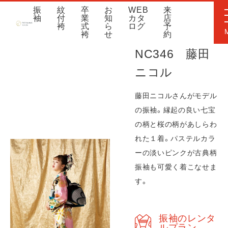
振
紋
卒
お
WEB
来
袖
付
業
知
カタ
店
袴
式
ら
ログ
予
袴
せ
約
NC346 藤田
ニコル
藤田ニコルさんがモデル
の振袖。縁起の良い七宝
の柄と桜の柄があしらわ
れた１着。パステルカラ
ーの淡いピンクが古典柄
振袖も可愛く着こなせま
す。
振袖のレンタ
ルプラン