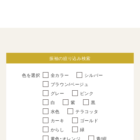
振袖
すべて
レンタルプラン
振袖の絞り込み検索
写真だけの成人式
色を選択
全カラー
シルバー
卒業式袴
ブラウン/ベージュ
すべて
グレー
ピンク
レンタルプラン
白
紫
黒
水色
テラコッタ
写真だけの卒業式
カーキ
ゴールド
紋付袴
からし
緑
黄色・オレンジ
青/紺
すべて