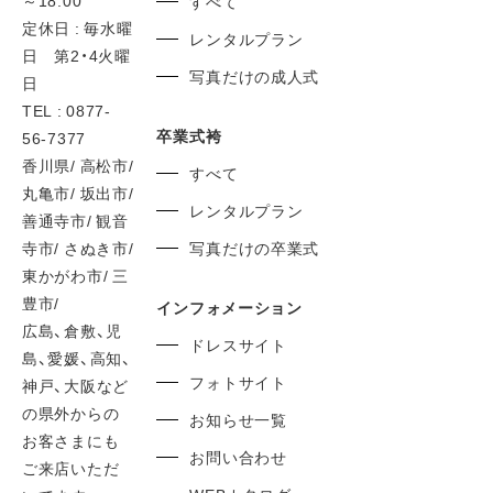
すべて
定休日 : 毎水曜
レンタルプラン
日 第2・4火曜
写真だけの成人式
日
TEL : 0877-
卒業式袴
56-7377
香川県/ 高松市/
すべて
丸亀市/ 坂出市/
レンタルプラン
善通寺市/ 観音
寺市/ さぬき市/
写真だけの卒業式
東かがわ市/ 三
豊市/
インフォメーション
広島、倉敷、児
ドレスサイト
島、愛媛、高知、
フォトサイト
神戸、大阪など
の県外からの
お知らせ一覧
お客さまにも
お問い合わせ
ご来店いただ