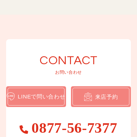
紋付袴レンタルプラン
卒業式レンタルプラン
振袖撮影プラン
紋付袴撮影プラン
卒業式袴撮影プラン
CONTACT
ママ振プラン
お問い合わせ
インフォメーション
お知らせ一覧
LINEで問い合わせ
来店予約
ブログ一覧
WEBカタログ
0877-56-7377
LINEでお問い合わせ