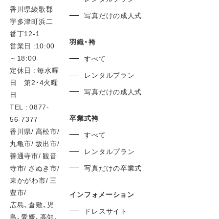
香川県綾歌郡
写真だけの成人式
宇多津町浜二
番丁12-1
羽織・袴
営業日 :10:00
～18:00
すべて
定休日 : 毎水曜
レンタルプラン
日 第2・4火曜
写真だけの成人式
日
TEL : 0877-
卒業式袴
56-7377
香川県/ 高松市/
すべて
丸亀市/ 坂出市/
レンタルプラン
善通寺市/ 観音
寺市/ さぬき市/
写真だけの卒業式
東かがわ市/ 三
豊市/
インフォメーション
広島、倉敷、児
ドレスサイト
島、愛媛、高知、