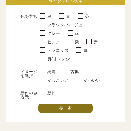
袴の絞り込み検索
写真だけの成人式
色を選択
黒
青
茶
卒業式袴
ブラウン/ベージュ
すべて
グレー
緑
レンタルプラン
ピンク
紫
赤
テラコッタ
白
写真だけの卒業式
黄/オレンジ
紋付袴
イメージ
綺麗
古典
を選択
すべて
かっこいい
かわいい
レンタルプラン
新作のみ
新作
表示
写真だけの成人式
プラン
振袖レンタルプラン