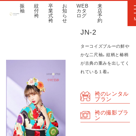
振
紋
卒
お
WEB
来
袖
付
業
知
カタ
店
袴
式
ら
ログ
予
袴
せ
約
JN-2
ターコイズブルーの鮮や
かな二尺袖。紋柄と椿柄
が古典の重みを出してく
れている１着。
袴のレンタル
プラン
袴の撮影プラ
ン