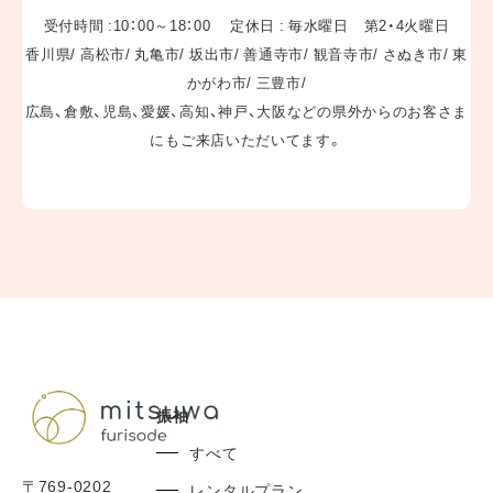
受付時間 :10：00～18：00 定休日 : 毎水曜日 第2・4火曜日
香川県/ 高松市/ 丸亀市/ 坂出市/ 善通寺市/ 観音寺市/ さぬき市/ 東
来店予約
かがわ市/ 三豊市/
広島、倉敷、児島、愛媛、高知、神戸、大阪などの県外からのお客さま
にもご来店いただいてます。
〒769-0202
香川県綾歌郡宇多津町浜二番丁12-1
営業日 :10:00～18:00
定休日 : 毎水曜日 第2・4火曜日
香川県/ 高松市/ 丸亀市/ 坂出市/ 善通寺市/ 観音寺市/ さぬき
市/ 東かがわ市/ 三豊市/
県外からのお客さまにもご来店いただいてます。
振袖
0877-56-7377
すべて
TEL:
〒769-0202
レンタルプラン