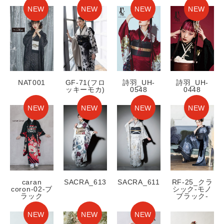
NEW
NEW
NEW
NEW
NAT001
GF-71(フロ
詩羽_UH-
詩羽_UH-
ッキーモカ)
0548
0448
NEW
NEW
NEW
NEW
caran
SACRA_613
SACRA_611
RF-25_クラ
coron-02-ブ
シック-モノ
ラック
ブラック-
NEW
NEW
NEW