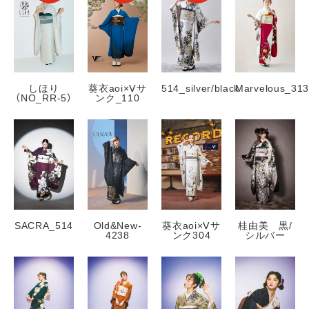
しほり
葵衣aoi×Ⅴサ
514_silver/black
Marvelous_31
（NO_RR-5）
ンク_110
SACRA_514
Old&New-
葵衣aoi×Ⅴサ
桂由美 黒/
4238
ンク304
シルバー
振袖
すべて