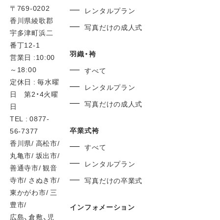
〒769-0202
レンタルプラン
香川県綾歌郡
写真だけの成人式
宇多津町浜二
番丁12-1
羽織・袴
営業日 :10:00
～18:00
すべて
定休日 : 毎水曜
レンタルプラン
日 第2・4火曜
写真だけの成人式
日
TEL : 0877-
卒業式袴
56-7377
香川県/ 高松市/
すべて
丸亀市/ 坂出市/
レンタルプラン
善通寺市/ 観音
寺市/ さぬき市/
写真だけの卒業式
東かがわ市/ 三
豊市/
インフォメーション
広島、倉敷、児