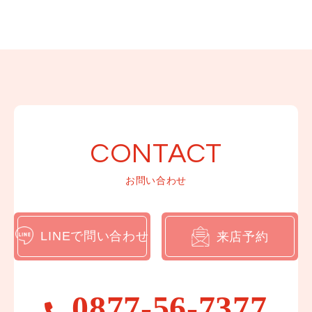
LINEでお問い合わせ
来店予約
CONTACT
お問い合わせ
〒769-0202
香川県綾歌郡宇多津町浜二番丁12-1
営業日 :10:00～18:00
LINEで問い合わせ
来店予約
定休日 : 毎水曜日 第2・4火曜日
香川県/ 高松市/ 丸亀市/ 坂出市/ 善通寺市/ 観音寺市/
さぬき市/ 東かがわ市/ 三豊市/
県外からのお客さまにもご来店いただいてます。
0877-56-7377