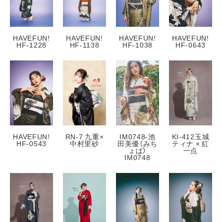
レンタルプラン
写真だけの成人式
HAVEFUN!
HAVEFUN!
HAVEFUN!
HAVEFUN!
HF-1228
HF-1138
HF-1038
HF-0643
卒業式袴
すべて
レンタルプラン
写真だけの卒業式
HAVEFUN!
RN-7 九重×
IM0748-池
KI-412玉城
紋付袴
HF-0543
中村里砂
田美優（みち
ティナ × 紅
ょぱ）
一点
すべて
IM0748
レンタルプラン
写真だけの成人式
プラン