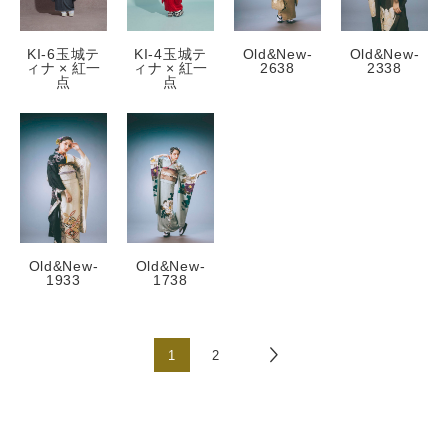
振袖レンタルプラン
KI-6玉城テ
KI-4玉城テ
Old&New-
Old&New-
紋付袴レンタルプラン
ィナ × 紅一
ィナ × 紅一
2638
2338
点
点
卒業式レンタルプラン
振袖撮影プラン
紋付袴撮影プラン
卒業式袴撮影プラン
ママ振プラン
Old&New-
Old&New-
1933
1738
インフォメーション
お知らせ一覧
1
2
ブログ一覧
WEBカタログ