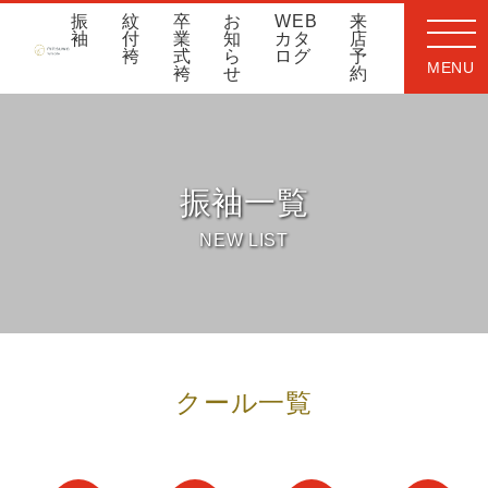
振
紋
卒
お
WEB
来
袖
付
業
知
カタ
店
袴
式
ら
ログ
予
MENU
袴
せ
約
振袖一覧
NEW LIST
クール一覧