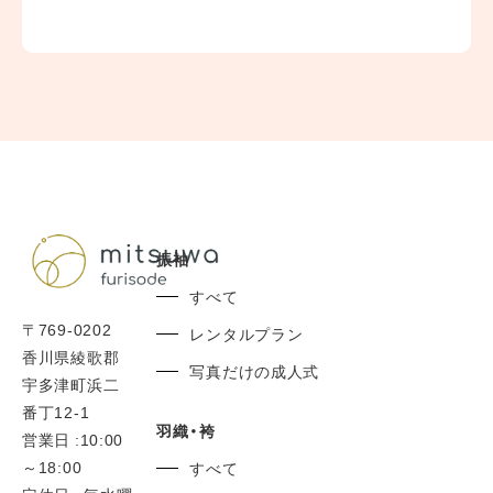
〒769-0202
香川県綾歌郡宇多津町浜二番丁12-1
営業日 :10:00～18:00
定休日 : 毎水曜日 第2・4火曜日
香川県/ 高松市/ 丸亀市/ 坂出市/ 善通寺市/ 観音寺市/ さぬき
振袖
市/ 東かがわ市/ 三豊市/
すべて
県外からのお客さまにもご来店いただいてます。
〒769-0202
レンタルプラン
0877-56-7377
香川県綾歌郡
TEL:
写真だけの成人式
宇多津町浜二
番丁12-1
羽織・袴
営業日 :10:00
～18:00
すべて