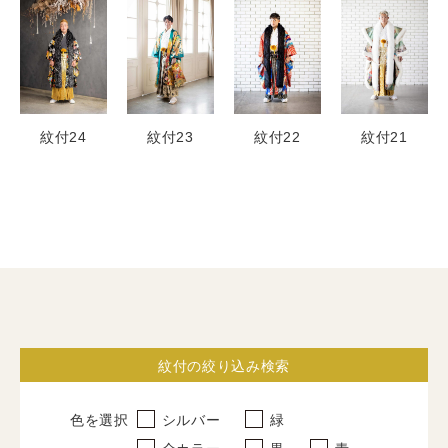
紋付24
紋付23
紋付22
紋付21
振袖
すべて
レンタルプラン
紋付の絞り込み検索
写真だけの成人式
色を選択
シルバー
緑
卒業式袴
全カラー
黒
青