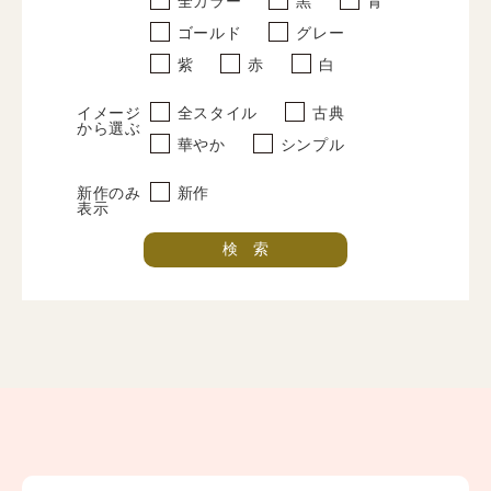
すべて
ゴールド
グレー
レンタルプラン
紫
赤
白
写真だけの卒業式
イメージ
全スタイル
古典
から選ぶ
華やか
シンプル
紋付袴
新作のみ
新作
すべて
表示
レンタルプラン
写真だけの成人式
プラン
振袖レンタルプラン
紋付袴レンタルプラン
卒業式レンタルプラン