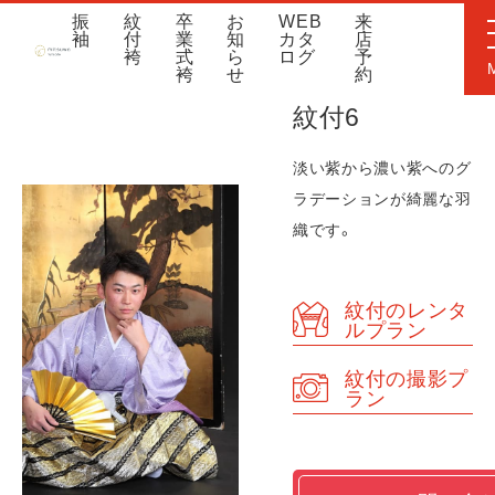
振
紋
卒
お
WEB
来
袖
付
業
知
カタ
店
袴
式
ら
ログ
予
袴
せ
約
紋付6
淡い紫から濃い紫へのグ
ラデーションが綺麗な羽
織です。
紋付のレンタ
ルプラン
紋付の撮影プ
ラン