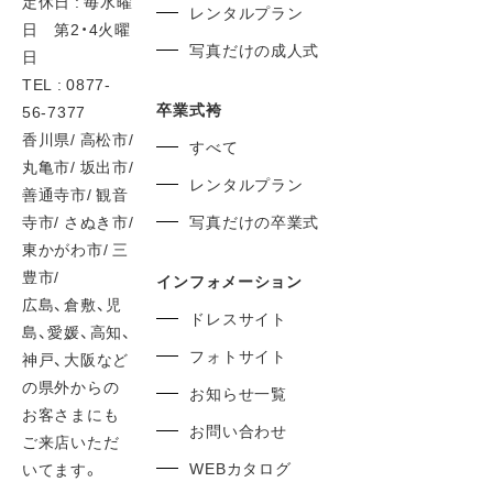
定休日 : 毎水曜
レンタルプラン
日 第2・4火曜
写真だけの成人式
日
TEL : 0877-
卒業式袴
56-7377
香川県/ 高松市/
すべて
丸亀市/ 坂出市/
レンタルプラン
善通寺市/ 観音
寺市/ さぬき市/
写真だけの卒業式
東かがわ市/ 三
豊市/
インフォメーション
広島、倉敷、児
ドレスサイト
島、愛媛、高知、
フォトサイト
神戸、大阪など
の県外からの
お知らせ一覧
お客さまにも
お問い合わせ
ご来店いただ
WEBカタログ
いてます。