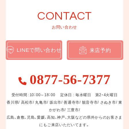
振袖撮影プラン
CONTACT
紋付袴撮影プラン
卒業式袴撮影プラン
お問い合わせ
ママ振プラン
LINEで問い合わせ
来店予約
インフォメーション
お知らせ一覧
0877-56-7377
ブログ一覧
WEBカタログ
受付時間 :10：00～18：00 定休日 : 毎水曜日 第2・4火曜日
LINEでお問い合わせ
香川県/ 高松市/ 丸亀市/ 坂出市/ 善通寺市/ 観音寺市/ さぬき市/ 東
かがわ市/ 三豊市/
広島、倉敷、児島、愛媛、高知、神戸、大阪などの県外からのお客さま
来店予約
にもご来店いただいてます。