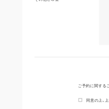
卒業式袴
紋付
すべて
卒業
レンタルプラン
ママ
写真だけの卒業式
インフ
紋付袴
お知
すべて
ブロ
レンタルプラン
WE
写真だけの成人式
ご予約に関する
同意の上、