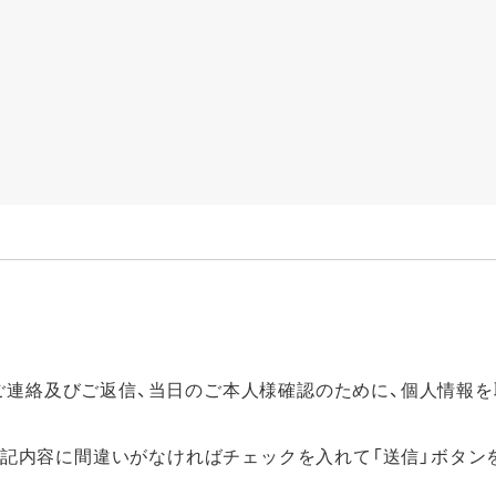
袴撮影プラン
式袴撮影プラン
〒769-0202
香川県綾歌郡宇多津町浜二番丁12-1
振プラン
営業日 :10:00～18:00
定休日 : 毎水曜日 第2・4火曜日
ォメーション
香川県/ 高松市/ 丸亀市/ 坂出市/ 善通
県外からのお客さまにもご来店いた
らせ一覧
0877-56-7377
グ一覧
TEL:
Bカタログ
ご連絡及びご返信、当日のご本人様確認のために、個人情報を
上記内容に間違いがなければチェックを入れて「送信」ボタン