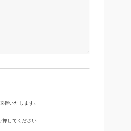
寺市/ 観音寺市/ さぬき市/ 東かがわ市/ 三豊市/
だいてます。
取得いたします。
を押してください