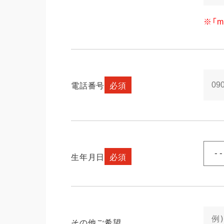
※「m
電話番号
必須
振袖
プラン
生年月日
必須
すべて
振袖
レンタルプラン
紋付
写真だけの成人式
卒業
その他ご希望
振袖