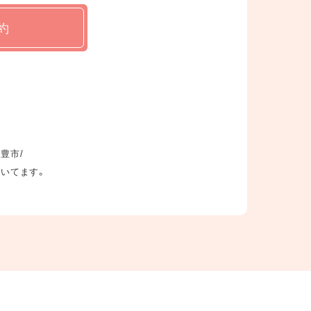
約
三豊市/
だいてます。