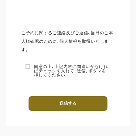
インフォメーション
お知らせ一覧
ブログ一覧
ご予約に関するご連絡及びご返信、当日のご本
人様確認のために、個人情報を取得いたしま
WEBカタログ
す。
LINEでお問い合わせ
同意の上、上記内容に間違いがなけれ
ばチェックを入れて「送信」ボタンを
押してください
来店予約
〒769-0202