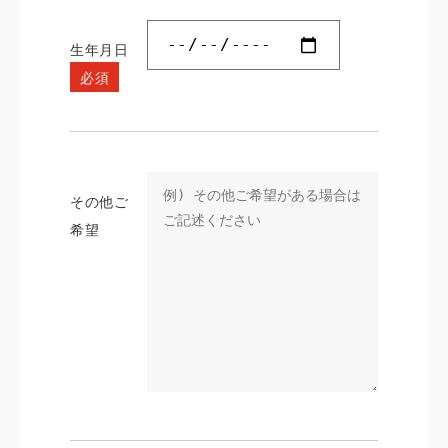
紋付袴
すべて
生年月日
レンタルプラン
必須
写真だけの成人式
プラン
振袖レンタルプラン
その他ご
希望
紋付袴レンタルプラン
卒業式レンタルプラン
振袖撮影プラン
紋付袴撮影プラン
卒業式袴撮影プラン
ママ振プラン