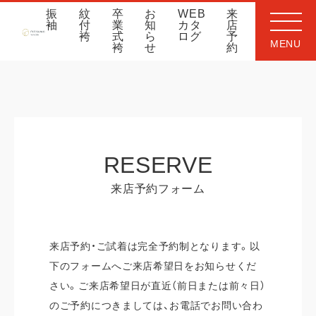
振
紋
卒
お
WEB
来
袖
付
業
知
カタ
店
袴
式
ら
ログ
予
MENU
袴
せ
約
RESERVE
来店予約フォーム
来店予約・ご試着は完全予約制となります。以
下のフォームへご来店希望日をお知らせくだ
さい。ご来店希望日が直近（前日または前々日）
のご予約につきましては、お電話でお問い合わ