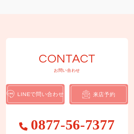
香川県綾歌郡宇多津町浜二番丁12-1
営業日 :10:00～18:00
定休日 : 毎水曜日 第2・4火曜日
香川県/ 高松市/ 丸亀市/ 坂出市/ 善通寺市/ 観音寺
市/ さぬき市/ 東かがわ市/ 三豊市/
県外からのお客さまにもご来店いただいてます。
0877-56-7377
CONTACT
TEL:
お問い合わせ
LINEで問い合わせ
来店予約
0877-56-7377