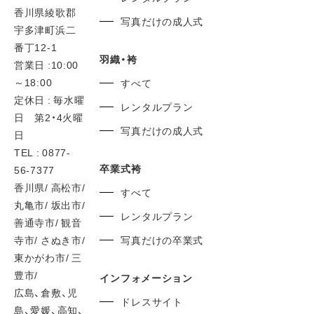
香川県綾歌郡
写真だけの成人式
宇多津町浜二
番丁12-1
羽織・袴
営業日 :10:00
～18:00
すべて
定休日 : 毎水曜
レンタルプラン
日 第2・4火曜
写真だけの成人式
日
TEL : 0877-
卒業式袴
56-7377
香川県/ 高松市/
すべて
丸亀市/ 坂出市/
レンタルプラン
善通寺市/ 観音
寺市/ さぬき市/
写真だけの卒業式
東かがわ市/ 三
豊市/
インフォメーション
広島、倉敷、児
ドレスサイト
島、愛媛、高知、